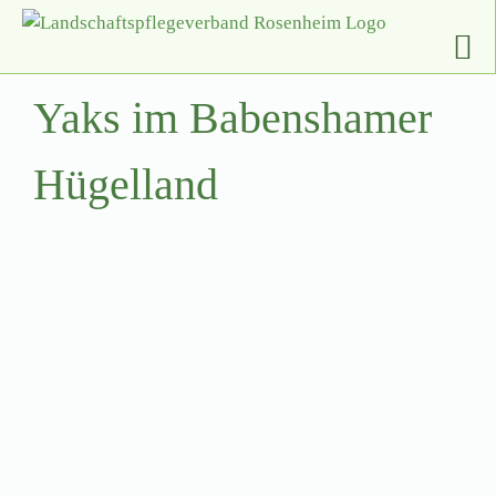
Zum
Inhalt
springen
Yaks im Babenshamer
Hügelland
Zeige
grösseres
Bild