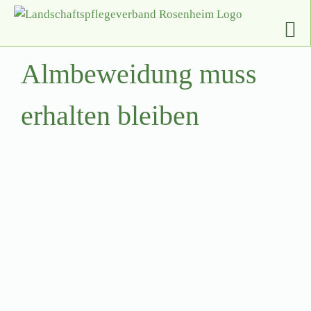
Zum
Inhalt
springen
Almbeweidung muss
erhalten bleiben
Zeige
grösseres
Bild