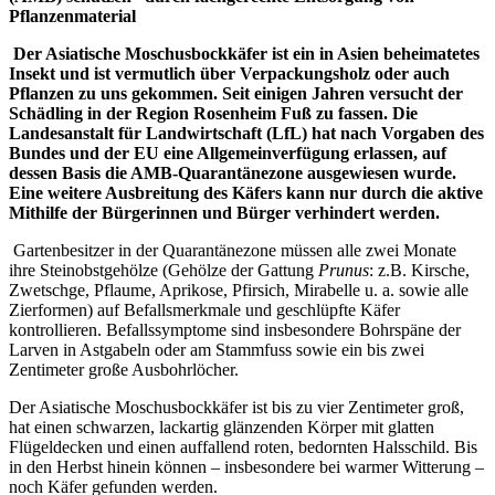
Pflanzenmaterial
Der Asiatische Moschusbockkäfer ist ein in Asien beheimatetes
Insekt und ist vermutlich über Verpackungsholz oder auch
Pflanzen zu uns gekommen. Seit einigen Jahren versucht der
Schädling in der Region Rosenheim Fuß zu fassen. Die
Landesanstalt für Landwirtschaft (LfL) hat nach Vorgaben des
Bundes und der EU eine Allgemeinverfügung erlassen, auf
dessen Basis die AMB-Quarantänezone ausgewiesen wurde.
Eine weitere Ausbreitung des Käfers kann nur durch die aktive
Mithilfe der Bürgerinnen und Bürger verhindert werden.
Gartenbesitzer in der Quarantänezone müssen alle zwei Monate
ihre Steinobstgehölze (Gehölze der Gattung
Prunus
: z.B. Kirsche,
Zwetschge, Pflaume, Aprikose, Pfirsich, Mirabelle u. a. sowie alle
Zierformen) auf Befallsmerkmale und geschlüpfte Käfer
kontrollieren. Befallssymptome sind insbesondere Bohrspäne der
Larven in Astgabeln oder am Stammfuss sowie ein bis zwei
Zentimeter große Ausbohrlöcher.
Der Asiatische Moschusbockkäfer ist bis zu vier Zentimeter groß,
hat einen schwarzen, lackartig glänzenden Körper mit glatten
Flügeldecken und einen auffallend roten, bedornten Halsschild. Bis
in den Herbst hinein können – insbesondere bei warmer Witterung –
noch Käfer gefunden werden.