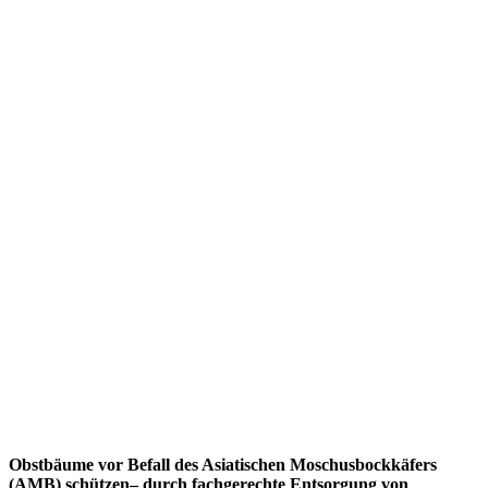
Obstbäume vor Befall des Asiatischen Moschusbockkäfers
(AMB) schützen– durch fachgerechte Entsorgung von