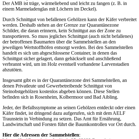
Der AMB ist träge, wärmeliebend und leicht zu fangen (z. B. in
einem Marmeladenglas mit Löchern im Deckel).
Durch Schnittgut von befallenen Gehölzen kann der Käfer verbreitet
werden. Deshalb stehen an der Grenze zur Quarantänezone
Schilder, die daran erinnern, kein Schnittgut aus der Zone zu
transportieren. So muss jegliches Schnittgut (auch nicht befallenes)
der betroffenen Baumarten über die Sammelstellen an den
jeweiligen Wertstoffhöfen entsorgt werden. Bei den Sammelstellen
handelt es sich um abgeschlossene Container, in denen das
Schnittgut sicher gelagert, dann gehäckselt und anschließend
verbrannt wird, um im Holz eventuell vorhandene Larvenstadien
abzutöten.
Insgesamt gibt es in der Quarantänezone drei Sammelstellen, an
denen Privatleute und Gewerbetreibende Schnittgut von
Steinobstgehölzen kostenlos abgeben können. Diese Stellen
befinden sich in Rosenheim, Kolbermoor und Bad Aibling.
Jeder, der Befallssymptome an seinen Gehölzen entdeckt oder einen
Käfer findet, ist dringend dazu aufgerufen, sich mit dem AELF
Traunstein in Verbindung zu setzen. Das Amt für Ernährung,
Landwirtschaft und Forsten führt die Baumkontrollen vor Ort durch.
Hier die Adressen der Sammelstellen
: